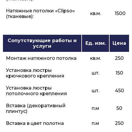
Натяжные потолки «Сlipso»
кв.м.
1500
(тканевые):
Сопутствующие работы и
Ед. изм.
Цена
услуги
Монтаж натяжного потолка
кв.м.
250
Установка люстры
шт.
150
крючкового крепления
Установка люстры
шт.
450
потолочного крепления
Вставка (декоративный
п.м
50
плинтус)
Вставка в цвет полотна
п.м
250